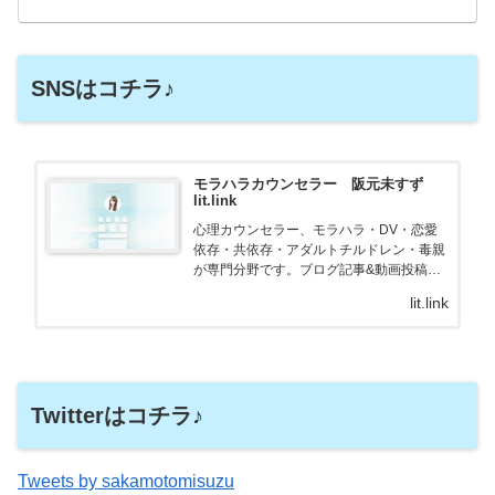
SNSはコチラ♪
モラハラカウンセラー 阪元未すず
lit.link
心理カウンセラー、モラハラ・DV・恋愛
依存・共依存・アダルトチルドレン・毒親
が専門分野です。ブログ記事&動画投稿で
情報発信しています♪個別カウンセリング
lit.link
ではあなたに合わせたご提案が出来ます
♪、SNS、画像、音楽、動画、個性とスタ
イルを１リン…
Twitterはコチラ♪
Tweets by sakamotomisuzu