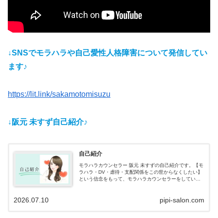
↓SNSでモラハラや自己愛性人格障害について発信してい
ます♪
https://lit.link/sakamotomisuzu
↓阪元 未すず自己紹介♪
自己紹介
モラハラカウンセラー 阪元 未すずの自己紹介です。【モ
ラハラ・DV・虐待・支配関係をこの世からなくしたい】
という信念をもって、モラハラカウンセラーをしていま
す。クライエント様と共にモラハラ被害や加害の根本的
解決を目指します。
2026.07.10
pipi-salon.com