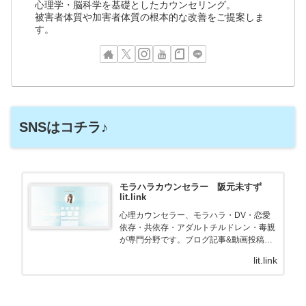
心理学・脳科学を基礎としたカウンセリング。
被害者体質や加害者体質の根本的な改善をご提案しま
す。
SNSはコチラ♪
モラハラカウンセラー 阪元未すず
lit.link
心理カウンセラー、モラハラ・DV・恋愛
依存・共依存・アダルトチルドレン・毒親
が専門分野です。ブログ記事&動画投稿で
情報発信しています♪個別カウンセリング
lit.link
ではあなたに合わせたご提案が出来ます
♪、SNS、画像、音楽、動画、個性とスタ
イルを１リン…